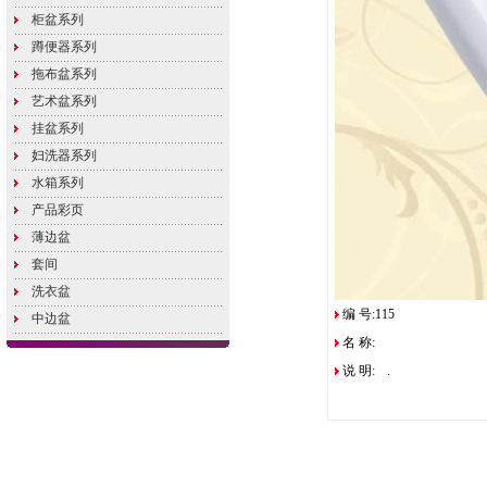
柜盆系列
蹲便器系列
拖布盆系列
艺术盆系列
挂盆系列
妇洗器系列
水箱系列
产品彩页
薄边盆
套间
洗衣盆
编 号:115
中边盆
名 称:
说 明:
.