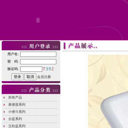
用户名:
密 码:
验证码:
会员注册
所有产品
座便器系列
小便斗系列
台盆系列
立柱盆系列