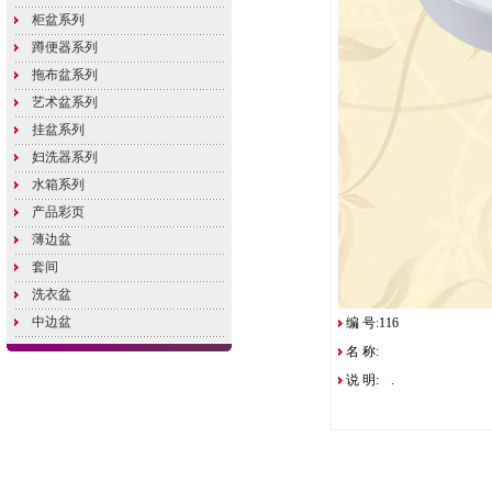
柜盆系列
蹲便器系列
拖布盆系列
艺术盆系列
挂盆系列
妇洗器系列
水箱系列
产品彩页
薄边盆
套间
洗衣盆
中边盆
编 号:116
名 称:
说 明:
.