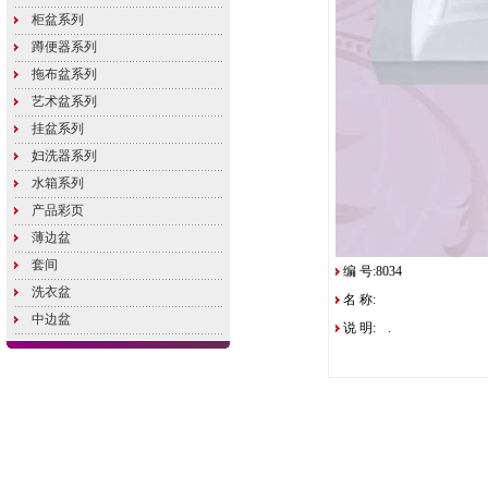
柜盆系列
蹲便器系列
拖布盆系列
艺术盆系列
挂盆系列
妇洗器系列
水箱系列
产品彩页
薄边盆
套间
编 号:8034
洗衣盆
名 称:
中边盆
说 明:
.