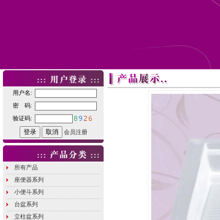
用户名:
密 码:
验证码:
会员注册
所有产品
座便器系列
小便斗系列
台盆系列
立柱盆系列