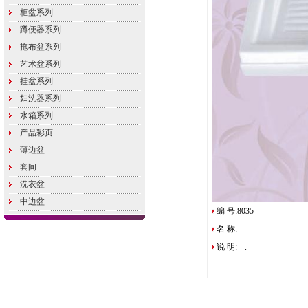
柜盆系列
蹲便器系列
拖布盆系列
艺术盆系列
挂盆系列
妇洗器系列
水箱系列
产品彩页
薄边盆
套间
洗衣盆
中边盆
编 号:8035
名 称:
说 明:
.