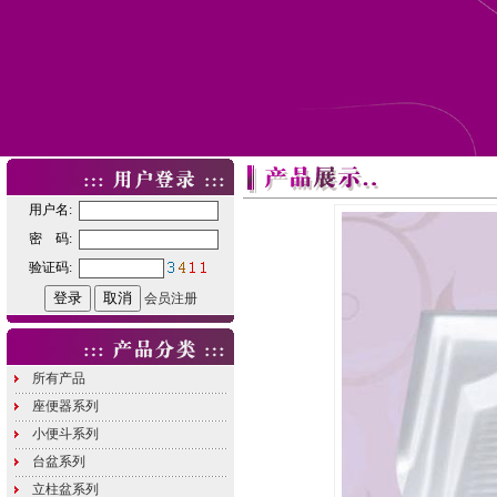
用户名:
密 码:
验证码:
会员注册
所有产品
座便器系列
小便斗系列
台盆系列
立柱盆系列